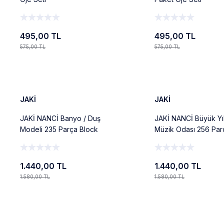
495,00 TL
495,00 TL
575,00 TL
575,00 TL
Ekle
Ekle
%9
%9
Yeni
Yeni
JAKİ
JAKİ
JAKİ NANCİ Banyo / Duş
JAKİ NANCİ Büyük Yı
Modeli 235 Parça Block
Müzik Odası 256 Par
Oyuncak
Block Oyuncak
1.440,00 TL
1.440,00 TL
1.580,00 TL
1.580,00 TL
Ekle
Ekle
%10
%10
Yeni
Yeni