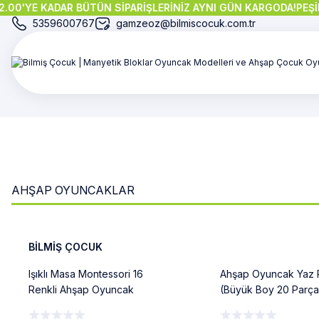
'YE KADAR BÜTÜN SİPARİŞLERİNİZ AYNI GÜN KARGODA!
PEŞİN FİY
5359600767
gamzeoz@bilmiscocuk.com.tr
AHŞAP OYUNCAKLAR
%10
%22
BİLMİŞ ÇOCUK
Işıklı Masa Montessori 16
Ahşap Oyuncak Yaz 
Renkli Ahşap Oyuncak
(Büyük Boy 20 Parça
(Reggio Emilia Tablası
Ahşap) Mevsimler