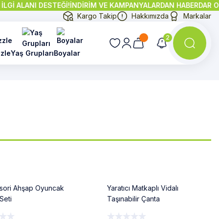
ALANI DESTEĞİ!
İNDİRİM VE KAMPANYALARDAN HABERDAR OLMAK İ
Kargo Takip
Hakkımızda
Markalar
2
Ara:
Manyetik
zle
Yaş Grupları
Boyalar
Bloklar...
Ahşap
oyuncakla
ışıklı Tabla
%9
sori Ahşap Oyuncak
Yaratıcı Matkaplı Vidalı
Seti
Taşınabilir Çanta