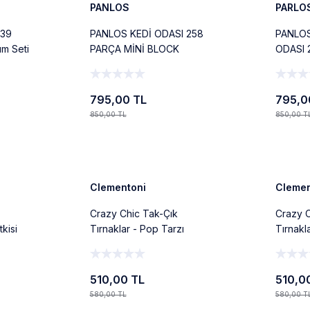
PANLOS
PARLO
839
PANLOS KEDİ ODASI 258
PANLOS
ım Seti
PARÇA MİNİ BLOCK
ODASI 
cak
OYUNCAK
BLOCK
795,00 TL
795,0
850,00 TL
850,00 T
Ekle
%12
%12
Yeni
Yeni
Clementoni
Clemen
Crazy Chic Tak-Çık
Crazy C
kisi
Tırnaklar - Pop Tarzı
Tırnakl
510,00 TL
510,0
580,00 TL
580,00 T