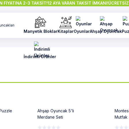
ATINA 2-3 TAKSİT!
12 AYA VARAN TAKSİT İMKANI!
ÜCRETSİZ İLGİ 
Manyetik Bloklar
Kitaplar
Oyunlar
Ahşap Oyuncak
Puz
İndirimli Ürünler
%8
%19
Puzzle
Ahşap Oyuncak 5'li
Montes
Merdane Seti
Mutfak 