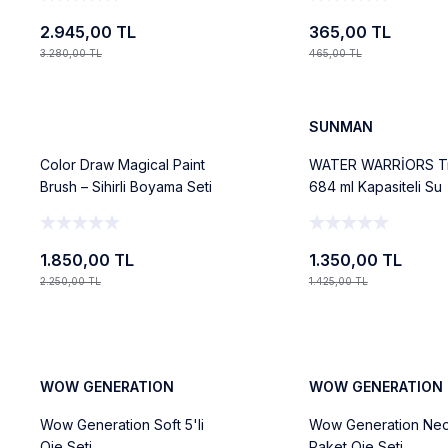
Ayaklı)
2.945,00 TL
365,00 TL
3.280,00 TL
465,00 TL
%18
%5
Ekle
Ekle
Yeni
Yeni
SUNMAN
Color Draw Magical Paint
WATER WARRİORS Tr
Brush – Sihirli Boyama Seti
684 ml Kapasiteli Su
Tabancası 44cm
1.850,00 TL
1.350,00 TL
2.250,00 TL
1.425,00 TL
Ekle
Ekle
%14
%14
Yeni
Yeni
WOW GENERATION
WOW GENERATION
Wow Generation Soft 5'li
Wow Generation Neon
Oje Seti
Paket Oje Seti