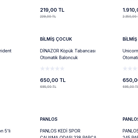
219,00 TL
1.910
239,00 TL
2.350,00
%6
%6
Ekle
Yeni
Yeni
BİLMİŞ ÇOCUK
BİLMİ
ident
DİNAZOR Köpük Tabancası
Unicor
Otomatik Baloncuk
Otomat
Oyuncağı – Tek Tuşla
Oyunca
Yüzlerce Köpük
Yüzler
650,00 TL
650,0
695,00 TL
695,00 T
Ekle
%13
%13
Yeni
Yeni
PANLOS
PANLO
 5'li
PANLOS KEDİ SPOR
PANLOS
ÇALIŞMA ODASI 238 PARÇA
245 PA