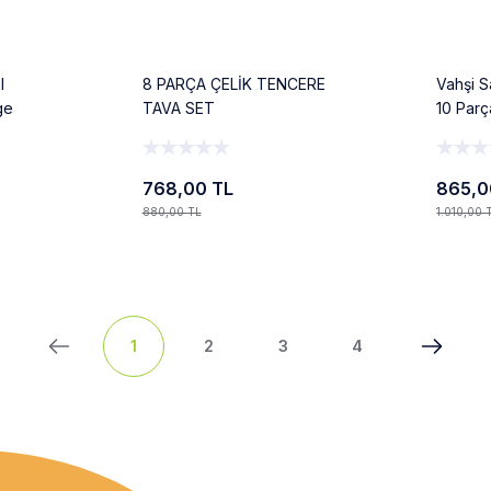
l
8 PARÇA ÇELİK TENCERE
Vahşi S
ge
TAVA SET
10 Parç
768,00 TL
865,0
880,00 TL
1.010,00 
Ekle
1
2
3
4