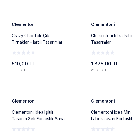
Ekle
Ekle
%12
%14
Yeni
Yeni
Clementoni
Clementoni
Crazy Chic Tak-Çık
Clementoni Idea Işıltıl
Tırnaklar - Işıltılı Tasarımlar
Tasarımlar
510,00 TL
1.875,00 TL
580,00 TL
2.180,00 TL
Ekle
Ekle
%9
%18
Yeni
Yeni
Clementoni
Clementoni
Clementoni Idea Işıltılı
Clementoni Idea Min
Tasarım Seti Fantastik Sanat
Laboratuvarı Fantasti
Seti