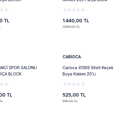
AK
Oyuncak
0 TL
1.440,00 TL
L
1.580,00 TL
Ekle
Ekle
%10
Yeni
CARİOCA
ANCİ SPOR SALONU
Carioca 41369 Sihirli Keçeli
ARÇA BLOCK
Boya Kalemi 20’Li
AK
Silinebilen+Renk Değiştiren
,00 TL
525,00 TL
TL
585,00 TL
Ekle
Ekle
%6
Yeni