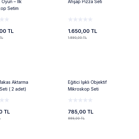
e Oyun – İlk
Ahşap Pizza Seti
kop Setim
,00 TL
1.650,00 TL
TL
1.890,00 TL
Ekle
Ekle
%12
Makas Aktarma
Eğitici Işıklı Objektif
 Seti ( 2 adet)
Mikroskop Seti
0 TL
785,00 TL
L
889,00 TL
Ekle
Ekle
%14