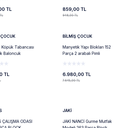
,00 TL
859,00 TL
 TL
948,00 TL
%9
Ekle
Ekle
Yeni
Ş ÇOCUK
BİLMİŞ ÇOCUK
n Köpük Tabancası
Manyetik Yapı Blokları 152
ik Baloncuk
Parça 2 arabalı Pimli
ğı – Tek Tuşla
Güvenlik
ce Köpük
0 TL
6.980,00 TL
L
7.645,00 TL
Ekle
Ekle
%9
Yeni
S
JAKİ
 ÇALIŞMA ODASI
JAKİ NANCİ Gurme Mutfak
RÇA BLOCK
Modeli 263 Parça Block