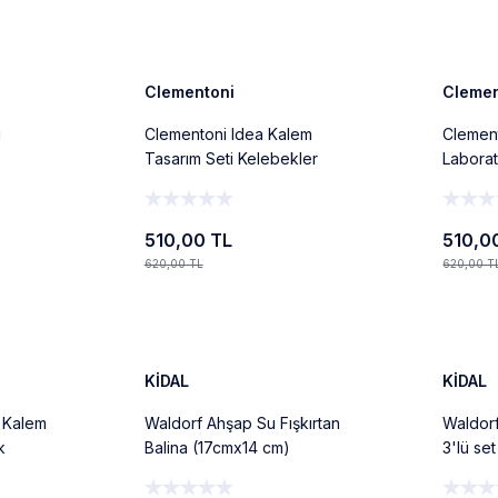
Ekle
%18
%18
Yeni
Yeni
Clementoni
Clemen
ı
Clementoni Idea Kalem
Clement
Tasarım Seti Kelebekler
Laborat
510,00 TL
510,0
620,00 TL
620,00 T
Ekle
%8
%14
Yeni
Yeni
KİDAL
KİDAL
i Kalem
Waldorf Ahşap Su Fışkırtan
Waldorf
k
Balina (17cmx14 cm)
3'lü set