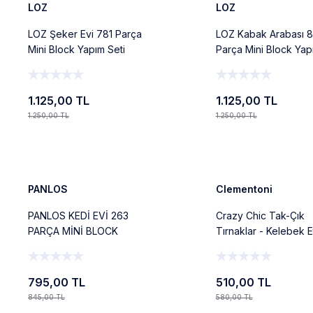
LOZ
LOZ
LOZ Şeker Evi 781 Parça
LOZ Kabak Arabası 
Mini Block Yapım Seti
Parça Mini Block Yap
Dekoratif Ev Model
Dekoratif Araç Oyun
Oyuncak
1.125,00 TL
1.125,00 TL
1.250,00 TL
1.250,00 TL
Ekle
Ekle
%6
%12
Yeni
Yeni
PANLOS
Clementoni
PANLOS KEDİ EVİ 263
Crazy Chic Tak-Çık
PARÇA MİNİ BLOCK
Tırnaklar - Kelebek Et
OYUNCAK
795,00 TL
510,00 TL
845,00 TL
580,00 TL