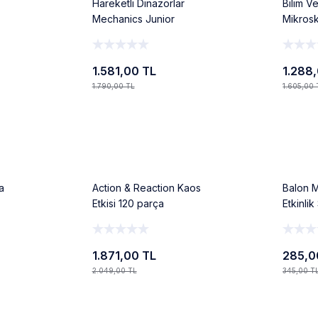
Hareketli Dinazorlar
Bilim V
Mechanics Junior
Mikros
1.581,00 TL
1.288
1.790,00 TL
1.605,00 
Ekle
%9
%17
a
Action & Reaction Kaos
Balon 
Etkisi 120 parça
Etkinlik
1.871,00 TL
285,0
2.049,00 TL
345,00 T
Ekle
%13
%14