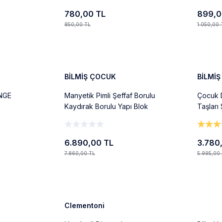
780,00 TL
899,0
850,00 TL
1.050,00 
Ekle
%12
%37
BİLMİŞ ÇOCUK
BİLMİ
NGE
Manyetik Pimli Şeffaf Borulu
Çocuk 
Kaydırak Borulu Yapı Blok
Taşları
210 Parça Magnetic Tiles
6.890,00 TL
3.780
7.860,00 TL
5.995,00
Ekle
%12
%20
Clementoni