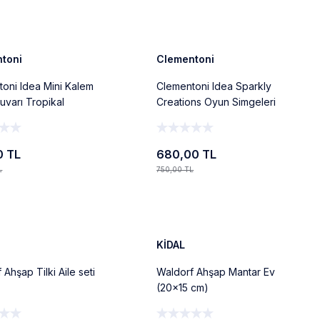
Ekle
Ekle
%9
Yeni
toni
Clementoni
oni Idea Mini Kalem
Clementoni Idea Sparkly
uvarı Tropikal
Creations Oyun Simgeleri
0 TL
680,00 TL
L
750,00 TL
Ekle
Ekle
%15
Yeni
KİDAL
 Ahşap Tilki Aile seti
Waldorf Ahşap Mantar Ev
(20x15 cm)