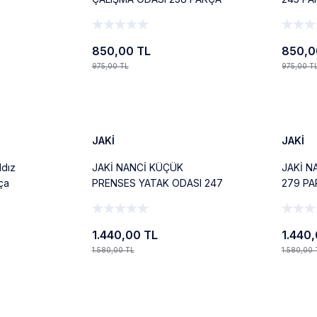
BLOCK OYUNCAK
OYUNC
850,00 TL
850,0
975,00 TL
975,00 T
Ekle
%9
%9
Yeni
Yeni
JAKİ
JAKİ
ldız
JAKİ NANCİ KÜÇÜK
JAKİ N
ça
PRENSES YATAK ODASI 247
279 P
PARÇA BLOCK OYUNCAK
OYUNC
1.440,00 TL
1.440
1.580,00 TL
1.580,00 
Ekle
%6
%6
Yeni
Yeni