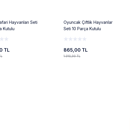
afari Hayvanları Seti
Oyuncak Çiftlik Hayvanlar
a Kutulu
Seti 10 Parça Kutulu
0 TL
865,00 TL
TL
1.010,00 TL
Ekle
Ekle