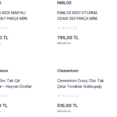
S
PARLOS
 KEDİ MAKYAJ
PANLOS KEDİ OTURMA
287 PARÇA MİNİ
ODASI 263 PARÇA MİNİ
 OYUNCAK
BLOCK OYUNCAK
0 TL
795,00 TL
L
850,00 TL
Ekle
Ekle
%12
Yeni
toni
Clementoni
hic Tak-Çık
Clementoni Crazy Chic Tak
ar - Hayvan Dostlar
Çıkar Tırnaklar Gökkuşağı
0 TL
510,00 TL
L
580,00 TL