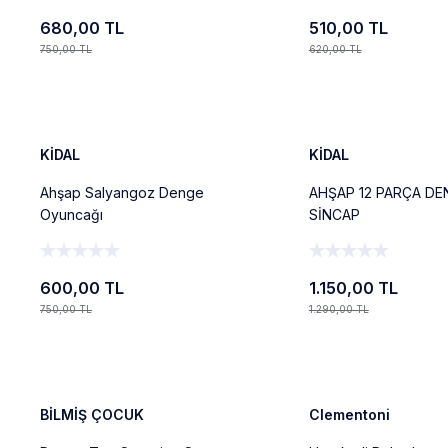
680,00 TL
510,00 TL
750,00 TL
620,00 TL
Ekle
Ekle
%20
%11
Yeni
KİDAL
KİDAL
Ahşap Salyangoz Denge
AHŞAP 12 PARÇA DE
Oyuncağı
SİNCAP
600,00 TL
1.150,00 TL
750,00 TL
1.290,00 TL
Ekle
Ekle
%43
%12
Yeni
BİLMİŞ ÇOCUK
Clementoni