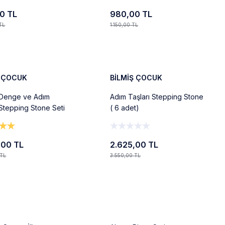
0 TL
980,00 TL
TL
1.150,00 TL
Ekle
Ekle
%26
Ş ÇOCUK
BİLMİŞ ÇOCUK
Denge ve Adım
Adım Taşları Stepping Stone
 Stepping Stone Seti
( 6 adet)
,00 TL
2.625,00 TL
 TL
3.550,00 TL
Ekle
Ekle
%13
Yeni