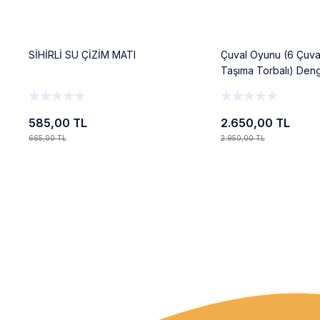
SİHİRLİ SU ÇİZİM MATI
Çuval Oyunu (6 Çuva
Taşıma Torbalı) Den
Aktivite Oyunu
585,00 TL
2.650,00 TL
665,00 TL
2.950,00 TL
Ekle
Ekle