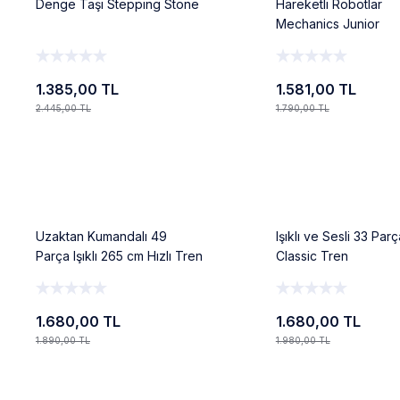
Denge Taşı Stepping Stone
Hareketli Robotlar
Mechanics Junior
1.385,00 TL
1.581,00 TL
2.445,00 TL
1.790,00 TL
Ekle
Ekle
%11
%15
Uzaktan Kumandalı 49
Işıklı ve Sesli 33 Parç
Parça Işıklı 265 cm Hızlı Tren
Classic Tren
Set
1.680,00 TL
1.680,00 TL
1.890,00 TL
1.980,00 TL
Ekle
Ekle
%12
%10