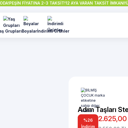
A!
PEŞİN FİYATINA 2-3 TAKSİT!
12 AYA VARAN TAKSİT İMKANI!
ÜCR
aş Grupları
Boyalar
İndirimli Ürünler
Adım Taşları St
2.625,00
%26
İndirim