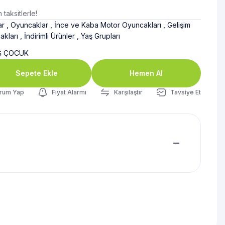
taksitlerle!
ar
,
Oyuncaklar
,
İnce ve Kaba Motor Oyuncakları
,
Gelişim
akları
,
İndirimli Ürünler
,
Yaş Grupları
Ş ÇOCUK
Sepete Ekle
Hemen Al
rum Yap
Fiyat Alarmı
Karşılaştır
Tavsiye Et