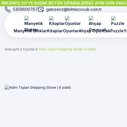
MKANI
12.00'YE KADAR BÜTÜN SİPARİŞLERİNİZ AYNI GÜN KARGOD
5359600767
gamzeoz@bilmiscocuk.com.tr
Manyetik Bloklar
Kitaplar
Oyunlar
Ahşap Oyuncak
Puzzle
Y
Anasayfa
Oyunlar
Adım Taşları Stepping Stone ( 6 adet)