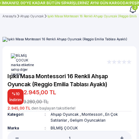
 İMKANI
12.00'YE KADAR BÜTÜN SİPARİŞLERİNİZ AYNI GÜN KARGODA!
PEŞİN
2
Anasayfa
Ahşap Oyuncak
Işıklı Masa Montessori 16 Renkli Ahşap Oyuncak (Reggio Emilia 
Işıklı Masa Montessori 16 Renkli Ahşap
Oyuncak (Reggio Emilia Tablası Ayaklı)
2.945,00 TL
%10
İndirim
3.280,00 TL
2.945,00 TL
den başlayan taksitlerle!
Kategori
Ahşap Oyuncak
,
Montessori
,
En Çok
Satılanlar
,
Gelişim Oyuncakları
Marka
BİLMİŞ ÇOCUK