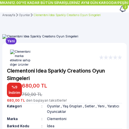
İMKANI
12.00'YE KADAR BÜTÜN SİPARİŞLERİNİZ AYNI GÜN KARGODA!
PEŞİN 
2
Anasayfa
Oyunlar
Clementoni Idea Sparkly Creations Oyun Simgeleri
Yeni
Clementoni Idea Sparkly Creations Oyun
Simgeleri
680,00 TL
%9
İndirim
750,00 TL
680,00 TL
den başlayan taksitlerle!
Kategori
Oyunlar
,
Yaş Grupları
,
Setler
,
Yeni
,
Yaratıcı
Oyuncaklar
Marka
Clementoni
Barkod Kodu
İdea