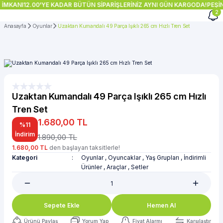
 İMKANI
12.00'YE KADAR BÜTÜN SİPARİŞLERİNİZ AYNI GÜN KARGODA!
PEŞİN
2
Anasayfa
Oyunlar
Uzaktan Kumandalı 49 Parça Işıklı 265 cm Hızlı Tren Set
Uzaktan Kumandalı 49 Parça Işıklı 265 cm Hızlı
Tren Set
1.680,00 TL
%11
İndirim
1.890,00 TL
1.680,00 TL
den başlayan taksitlerle!
Kategori
Oyunlar
,
Oyuncaklar
,
Yaş Grupları
,
İndirimli
Ürünler
,
Araçlar
,
Setler
Sepete Ekle
Hemen Al
Ürünü Paylaş
Yorum Yap
Fiyat Alarmı
Karşılaştır