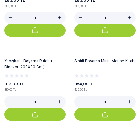
283,00 TL
283,00 TL
353,00 TL
353,00 TL
%18
%17
Yapışkanlı Boyama Rulosu
Sihirli Boyama Minni Mouse Kitabı
Dinazor (200X30 Cm.)
313,00 TL
354,00 TL
380,00 TL
425,00 TL
%17
%22