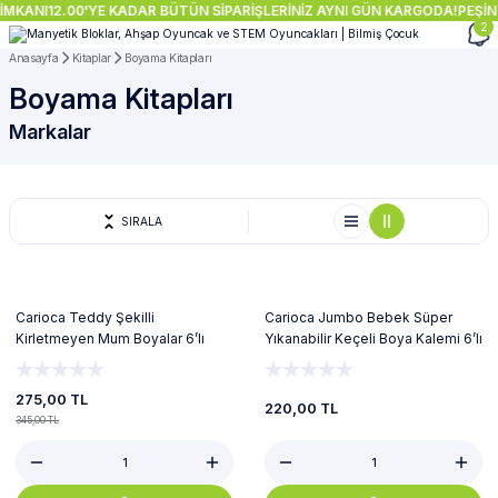
İMKANI
12.00'YE KADAR BÜTÜN SİPARİŞLERİNİZ AYNI GÜN KARGODA!
PEŞİN 
2
Anasayfa
Kitaplar
Boyama Kitapları
Boyama Kitapları
Markalar
SIRALA
%20
Carioca Teddy Şekilli
Carioca Jumbo Bebek Süper
Kirletmeyen Mum Boyalar 6’lı
Yıkanabilir Keçeli Boya Kalemi 6’lı
(Yeni)
275,00 TL
220,00 TL
345,00 TL