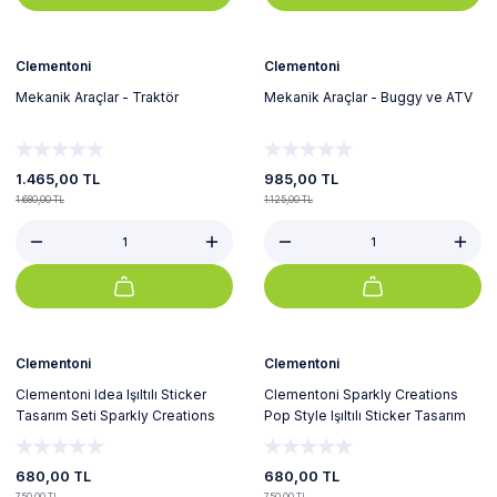
%13
%12
Yeni
Yeni
Clementoni
Clementoni
Mekanik Araçlar - Traktör
Mekanik Araçlar - Buggy ve ATV
1.465,00 TL
985,00 TL
1.680,00 TL
1.125,00 TL
Tükendi
Tükendi
Clementoni
Clementoni
Clementoni Idea Işıltılı Sticker
Clementoni Sparkly Creations
Tasarım Seti Sparkly Creations
Pop Style Işıltılı Sticker Tasarım
Pop Style Sanat Seti Aktivite Seti
Seti
680,00 TL
680,00 TL