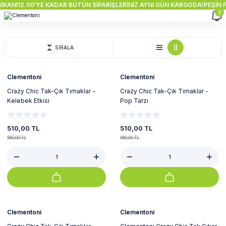
KANI
12.00'YE KADAR BÜTÜN SİPARİŞLERİNİZ AYNI GÜN KARGODA!
PEŞİN Fİ
2
SIRALA
%12
%12
Yeni
Yeni
Clementoni
Clementoni
Crazy Chic Tak-Çık Tırnaklar -
Crazy Chic Tak-Çık Tırnaklar -
Kelebek Etkisi
Pop Tarzı
510,00 TL
510,00 TL
580,00 TL
580,00 TL
%12
%12
Yeni
Yeni
Clementoni
Clementoni