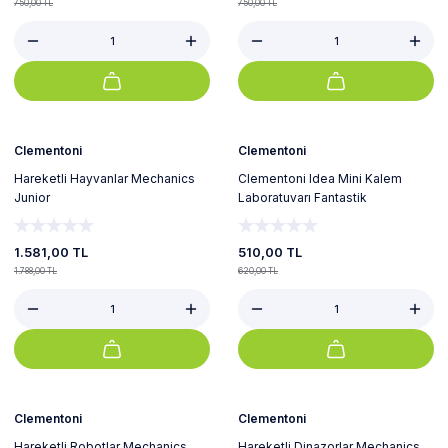
750,00 TL
750,00 TL
%12
%18
Yeni
Clementoni
Clementoni
Hareketli Hayvanlar Mechanics
Clementoni Idea Mini Kalem
Junior
Laboratuvarı Fantastik
1.581,00 TL
510,00 TL
1.788,00 TL
620,00 TL
%12
%12
Yeni
Clementoni
Clementoni
Hareketli Robotlar Mechanics
Hareketli Dinazorlar Mechanics