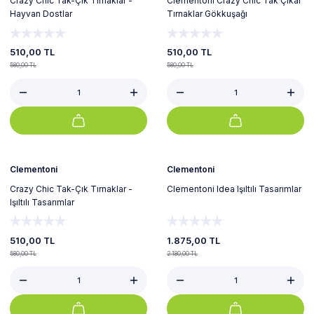
Crazy Chic Tak-Çık Tırnaklar -
Clementoni Crazy Chic Tak Çıkar
Hayvan Dostlar
Tırnaklar Gökkuşağı
510,00 TL
510,00 TL
580,00 TL
580,00 TL
%12
%14
Yeni
Yeni
Clementoni
Clementoni
Crazy Chic Tak-Çık Tırnaklar -
Clementoni Idea Işıltılı Tasarımlar
Işıltılı Tasarımlar
510,00 TL
1.875,00 TL
580,00 TL
2.180,00 TL