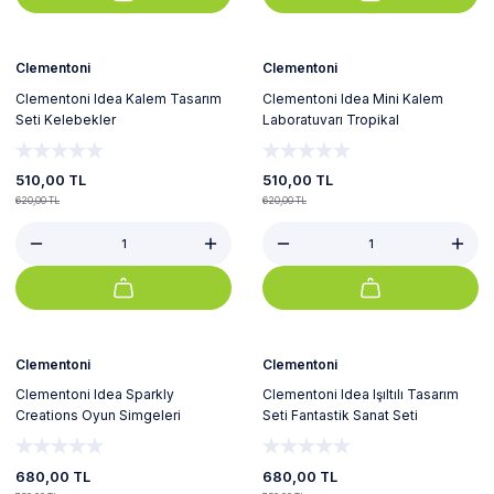
%18
%18
Yeni
Yeni
Clementoni
Clementoni
Clementoni Idea Kalem Tasarım
Clementoni Idea Mini Kalem
Seti Kelebekler
Laboratuvarı Tropikal
510,00 TL
510,00 TL
620,00 TL
620,00 TL
%9
%9
Yeni
Yeni
Clementoni
Clementoni
Clementoni Idea Sparkly
Clementoni Idea Işıltılı Tasarım
Creations Oyun Simgeleri
Seti Fantastik Sanat Seti
680,00 TL
680,00 TL