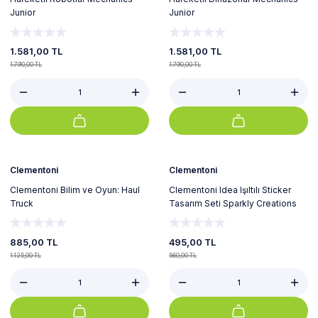
Junior
Junior
1.581,00 TL
1.581,00 TL
1.790,00 TL
1.790,00 TL
%21
%12
Yeni
Clementoni
Clementoni
Clementoni Bilim ve Oyun: Haul
Clementoni Idea Işıltılı Sticker
Truck
Tasarım Seti Sparkly Creations
Pop Style Sanat Seti Aktivite Seti
885,00 TL
495,00 TL
1.125,00 TL
560,00 TL