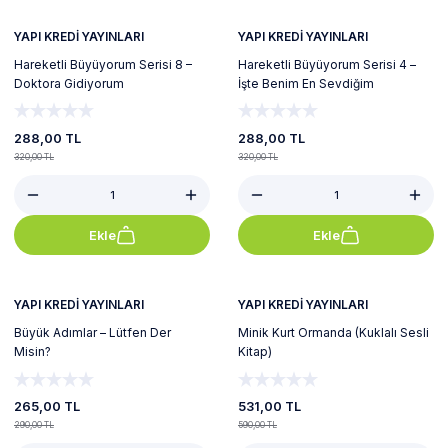
YAPI KREDİ YAYINLARI
YAPI KREDİ YAYINLARI
Hareketli Büyüyorum Serisi 8 –
Hareketli Büyüyorum Serisi 4 –
Doktora Gidiyorum
İşte Benim En Sevdiğim
Oyuncağım
288,00 TL
288,00 TL
320,00 TL
320,00 TL
Ekle
Ekle
%9
%10
YAPI KREDİ YAYINLARI
YAPI KREDİ YAYINLARI
Büyük Adımlar – Lütfen Der
Minik Kurt Ormanda (Kuklalı Sesli
Misin?
Kitap)
265,00 TL
531,00 TL
290,00 TL
590,00 TL