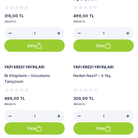
315,00 TL
499,00 TL
340,00 TL
550,00 TL
Ekle
Ekle
%11
%12
Yeni
YAPI KREDİ YAYINLARI
YAPI KREDİ YAYINLARI
İlk Kitaplarım – Vücudumu
Neden Nasıl? – 4 Yaş
Tanıyorum
499,00 TL
320,00 TL
560,00 TL
365,00 TL
Ekle
Ekle
%9
%12