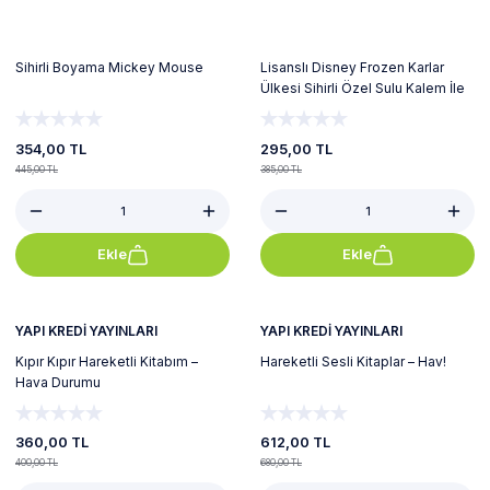
Sihirli Boyama Mickey Mouse
Lisanslı Disney Frozen Karlar
Ülkesi Sihirli Özel Sulu Kalem İle
Boyama Kitabı
354,00 TL
295,00 TL
445,00 TL
385,00 TL
Ekle
Ekle
%10
%10
YAPI KREDİ YAYINLARI
YAPI KREDİ YAYINLARI
Kıpır Kıpır Hareketli Kitabım –
Hareketli Sesli Kitaplar – Hav!
Hava Durumu
360,00 TL
612,00 TL
400,00 TL
680,00 TL