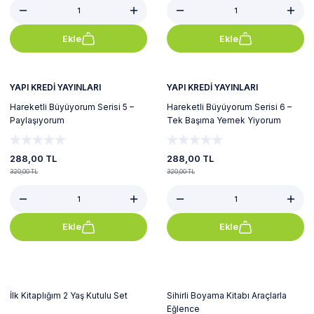
Ekle
Ekle
%10
%10
YAPI KREDİ YAYINLARI
YAPI KREDİ YAYINLARI
Hareketli Büyüyorum Serisi 5 –
Hareketli Büyüyorum Serisi 6 –
Paylaşıyorum
Tek Başıma Yemek Yiyorum
288,00 TL
288,00 TL
320,00 TL
320,00 TL
Ekle
Ekle
%10
%16
İlk Kitaplığım 2 Yaş Kutulu Set
Sihirli Boyama Kitabı Araçlarla
Eğlence