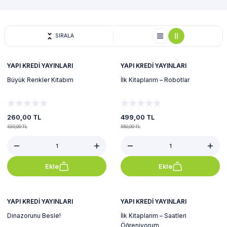
SIRALA
%19
%9
Yeni
YAPI KREDİ YAYINLARI
YAPI KREDİ YAYINLARI
Büyük Renkler Kitabım
İlk Kitaplarım – Robotlar
260,00 TL
499,00 TL
320,00 TL
550,00 TL
Ekle
Ekle
%7
%9
YAPI KREDİ YAYINLARI
YAPI KREDİ YAYINLARI
Dinazorunu Besle!
İlk Kitaplarım – Saatleri
Öğreniyorum