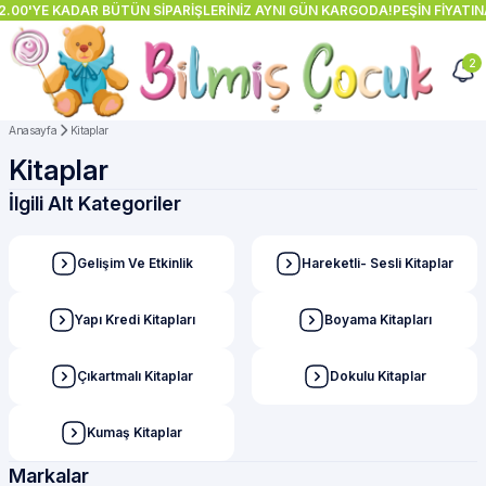
0'YE KADAR BÜTÜN SİPARİŞLERİNİZ AYNI GÜN KARGODA!
PEŞİN FİYATINA 2
2
Anasayfa
Kitaplar
Kitaplar
İlgili Alt Kategoriler
Gelişim Ve Etkinlik
Hareketli- Sesli Kitaplar
Yapı Kredi Kitapları
Boyama Kitapları
Çıkartmalı Kitaplar
Dokulu Kitaplar
Kumaş Kitaplar
Markalar