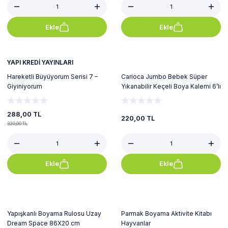
Ekle
Ekle
%10
YAPI KREDİ YAYINLARI
Hareketli Büyüyorum Serisi 7 –
Carioca Jumbo Bebek Süper
Giyiniyorum
Yıkanabilir Keçeli Boya Kalemi 6’lı
(Yeni)
288,00 TL
220,00 TL
320,00 TL
Ekle
Ekle
%20
%22
Yapışkanlı Boyama Rulosu Uzay
Parmak Boyama Aktivite Kitabı
Dream Space 86X20 cm
Hayvanlar