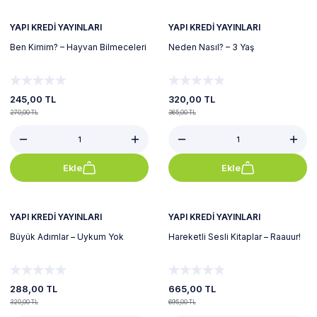
YAPI KREDİ YAYINLARI
YAPI KREDİ YAYINLARI
Ben Kimim? – Hayvan Bilmeceleri
Neden Nasıl? – 3 Yaş
245,00 TL
320,00 TL
270,00 TL
365,00 TL
Ekle
Ekle
%10
%4
YAPI KREDİ YAYINLARI
YAPI KREDİ YAYINLARI
Büyük Adımlar – Uykum Yok
Hareketli Sesli Kitaplar – Raauur!
288,00 TL
665,00 TL
320,00 TL
695,00 TL