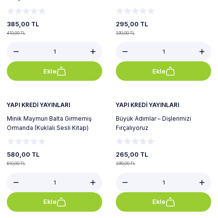
385,00 TL
295,00 TL
410,00 TL
330,00 TL
Ekle
Ekle
%5
%9
Yeni
YAPI KREDİ YAYINLARI
YAPI KREDİ YAYINLARI
Minik Maymun Balta Girmemiş
Büyük Adımlar – Dişlerimizi
Ormanda (Kuklalı Sesli Kitap)
Fırçalıyoruz
580,00 TL
265,00 TL
610,00 TL
290,00 TL
Ekle
Ekle
%10
%10