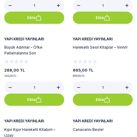
Ekle
Ekle
%10
%4
Yeni
YAPI KREDİ YAYINLARI
YAPI KREDİ YAYINLARI
Büyük Adımlar – Öfke
Hareketli Sesli Kitaplar – Vınnn!
Patlamalarına Son
288,00 TL
665,00 TL
320,00 TL
695,00 TL
Ekle
Ekle
%6
%11
Yeni
YAPI KREDİ YAYINLARI
YAPI KREDİ YAYINLARI
Kıpır Kıpır Hareketli Kitabım –
Canavarını Besle!
Uzay