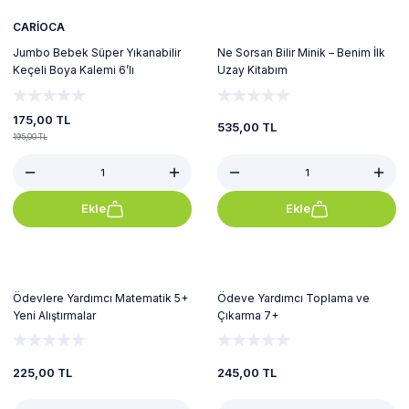
CARİOCA
Jumbo Bebek Süper Yıkanabilir
Ne Sorsan Bilir Minik – Benim İlk
Keçeli Boya Kalemi 6’lı
Uzay Kitabım
175,00 TL
535,00 TL
195,00 TL
Ekle
Ekle
Ödevlere Yardımcı Matematik 5+
Ödeve Yardımcı Toplama ve
Yeni Alıştırmalar
Çıkarma 7+
225,00 TL
245,00 TL