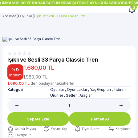
 İMKANI
12.00'YE KADAR BÜTÜN SİPARİŞLERİNİZ AYNI GÜN KARGODA!
PEŞİN
2
Anasayfa
Oyunlar
Işıklı ve Sesli 33 Parça Classic Tren
Işıklı ve Sesli 33 Parça Classic Tren
1.680,00 TL
%15
İndirim
1.980,00 TL
1.680,00 TL
den başlayan taksitlerle!
Kategori
Oyunlar
,
Oyuncaklar
,
Yaş Grupları
,
İndirimli
Ürünler
,
Setler
,
Araçlar
Sepete Ekle
Hemen Al
Ürünü Paylaş
Yorum Yap
Fiyat Alarmı
Karşılaştır
Tavsiye Et