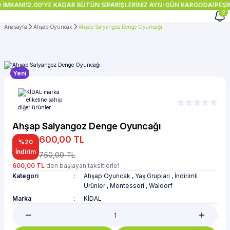
 İMKANI
12.00'YE KADAR BÜTÜN SİPARİŞLERİNİZ AYNI GÜN KARGODA!
PEŞİN
2
Anasayfa
Ahşap Oyuncak
Ahşap Salyangoz Denge Oyuncağı
Yeni
Ahşap Salyangoz Denge Oyuncağı
600,00 TL
%20
İndirim
750,00 TL
600,00 TL
den başlayan taksitlerle!
Kategori
Ahşap Oyuncak
,
Yaş Grupları
,
İndirimli
Ürünler
,
Montessori
,
Waldorf
Marka
KİDAL