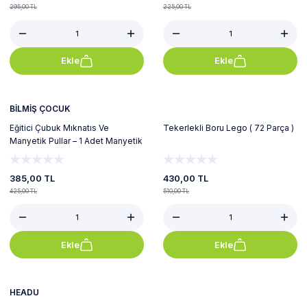
295,00 TL
225,00 TL
Ekle
Ekle
%9
%16
BİLMİŞ ÇOCUK
Eğitici Çubuk Mıknatıs Ve
Tekerlekli Boru Lego ( 72 Parça )
Manyetik Pullar – 1 Adet Manyetik
Çubuk ve 50 Adet Manyetik Pul
385,00 TL
430,00 TL
425,00 TL
510,00 TL
Ekle
Ekle
%4
%8
HEADU