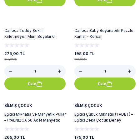
%20
%24
Carioca Teddy Şekilli
Carioca Baby Boyanabilir Puzzle
Kirletmeyen Mum Boyalar 6’lı
Kartlar - Korsan
275,00 TL
195,00 TL
345,00 TL
255,00 TL
Ekle
Ekle
%10
%22
BİLMİŞ ÇOCUK
BİLMİŞ ÇOCUK
Eğitici Mıknatıs Ve Manyetik Pullar
Eğitici Çubuk Mıknatıs (1 ADET) –
– (YALNIZCA 50 Adet Manyetik
Eğitici Zeka Çocuk Deney
Pul)
Manyetik Mıknatıs
265,00 TL
175,00 TL