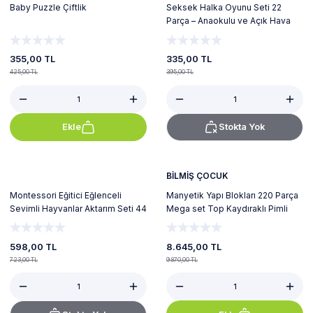
Baby Puzzle Çiftlik
Seksek Halka Oyunu Seti 22
Parça – Anaokulu ve Açık Hava
Bahçe Aktivite Eğitim Çemberi 27
Cm
355,00 TL
335,00 TL
425,00 TL
395,00 TL
Ekle
Stokta Yok
%12
Tükendi
Yeni
BİLMİŞ ÇOCUK
Montessori Eğitici Eğlenceli
Manyetik Yapı Blokları 220 Parça
Sevimli Hayvanlar Aktarım Seti 44
Mega set Top Kaydıraklı Pimli
Parça
Güvenlik
598,00 TL
8.645,00 TL
723,00 TL
9.870,00 TL