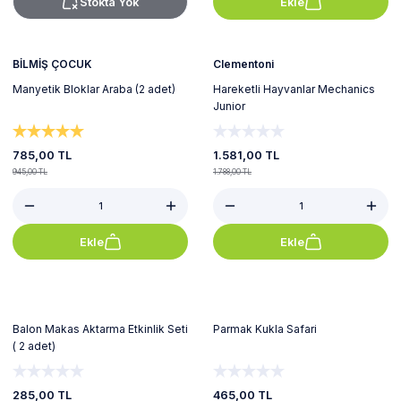
Stokta Yok
Ekle
%17
%12
Yeni
BİLMİŞ ÇOCUK
Clementoni
Manyetik Bloklar Araba (2 adet)
Hareketli Hayvanlar Mechanics
Junior
785,00 TL
1.581,00 TL
945,00 TL
1.788,00 TL
Ekle
Ekle
%17
%19
Balon Makas Aktarma Etkinlik Seti
Parmak Kukla Safari
( 2 adet)
285,00 TL
465,00 TL