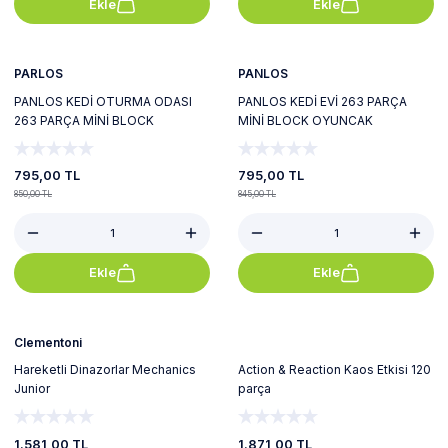
Ekle
Ekle
%6
%6
Yeni
Yeni
PARLOS
PANLOS
PANLOS KEDİ OTURMA ODASI
PANLOS KEDİ EVİ 263 PARÇA
263 PARÇA MİNİ BLOCK
MİNİ BLOCK OYUNCAK
OYUNCAK
795,00 TL
795,00 TL
850,00 TL
845,00 TL
Ekle
Ekle
%12
%9
Clementoni
Hareketli Dinazorlar Mechanics
Action & Reaction Kaos Etkisi 120
Junior
parça
1.581,00 TL
1.871,00 TL