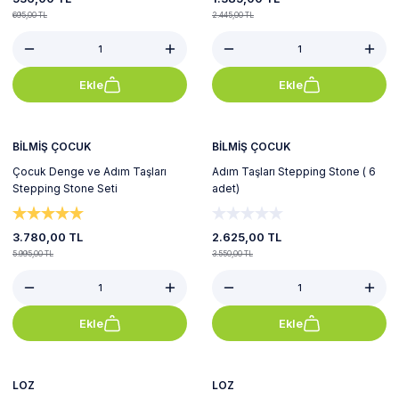
695,00 TL
2.445,00 TL
Ekle
Ekle
%37
%26
BİLMİŞ ÇOCUK
BİLMİŞ ÇOCUK
Çocuk Denge ve Adım Taşları
Adım Taşları Stepping Stone ( 6
Stepping Stone Seti
adet)
3.780,00 TL
2.625,00 TL
5.995,00 TL
3.550,00 TL
Ekle
Ekle
%10
%10
Yeni
Yeni
LOZ
LOZ