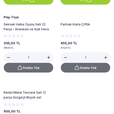
Tükendi
Tükendi
Play-Toys
Seksek Halka Oyunu Seti 22
Parmak Kukla Çiftlik
Parça – Anaokulu ve Açık Hava
Bahçe Aktivite Eğitim Çemberi 27
Cm
335,00 TL
455,00 TL
395,00 TL
575,00 TL
Stokta Yok
Stokta Yok
Tükendi
Renkli Metal Tencere Seti 12
parça Süzgeçli Büyük set
955,00 TL