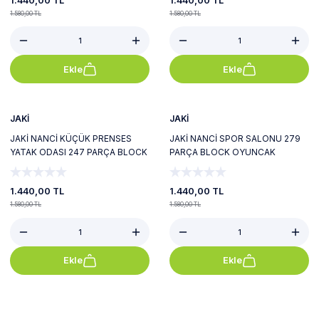
1.440,00 TL
1.440,00 TL
1.580,00 TL
1.580,00 TL
Ekle
Ekle
%9
%9
Yeni
Yeni
JAKİ
JAKİ
JAKİ NANCİ KÜÇÜK PRENSES
JAKİ NANCİ SPOR SALONU 279
YATAK ODASI 247 PARÇA BLOCK
PARÇA BLOCK OYUNCAK
OYUNCAK
1.440,00 TL
1.440,00 TL
1.580,00 TL
1.580,00 TL
Ekle
Ekle
%8
%11