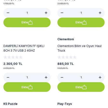
1.790,00 TL
2.049,00 TL
Ekle
Ekle
%8
%21
Yeni
Yeni
Clementoni
DAMPERLİ KAMYON FF IŞIKLI
Clementoni Bilim ve Oyun: Haul
9CH 3 7V USB 2 4GHZ
Truck
2.305,00 TL
885,00 TL
2.510,00 TL
1.125,00 TL
Ekle
Ekle
%16
Tükendi
KS Puzzle
Play-Toys