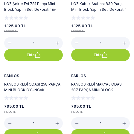
LOZ Şeker Evi 781 Parça Mini
LOZ Kabak Arabası 839 Parça
Block Yapım Seti Dekoratif Ev
Mini Block Yapım Seti Dekoratif
Model Oyuncak
Araç Oyuncak
1.125,00 TL
1.125,00 TL
1.250,00 TL
1.250,00 TL
Ekle
Ekle
%6
%6
Yeni
Yeni
PANLOS
PARLOS
PANLOS KEDİ ODASI 258 PARÇA
PANLOS KEDİ MAKYAJ ODASI
MİNİ BLOCK OYUNCAK
287 PARÇA MİNİ BLOCK
OYUNCAK
795,00 TL
795,00 TL
850,00 TL
850,00 TL