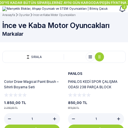
YE KADAR BÜTÜN SİPARİŞLERİNİZ AYNI GÜN KARGODA!
PEŞİN FİYATINA 2-3
2
Anasayfa
Oyunlar
İnce ve Kaba Motor Oyuncakları
İnce ve Kaba Motor Oyuncakları
Markalar
SIRALA
%18
%13
Yeni
Yeni
PANLOS
Color Draw Magical Paint Brush –
PANLOS KEDİ SPOR ÇALIŞMA
Sihirli Boyama Seti
ODASI 238 PARÇA BLOCK
OYUNCAK
1.850,00 TL
850,00 TL
2.250,00 TL
975,00 TL