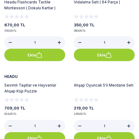
Headu Flashcards Tactile
Vidalama Seti ( 64 Parça )
Montessori ( Dokulu Kartlar )
670,00 TL
350,00 TL
700,00 TL
380,00 TL
Ekle
Ekle
%14
%8
HEADU
Sevimli Taşıtlar ve Hayvanlar
Ahşap Oyuncak 5'li Merdane Seti
Ahşap Küp Puzzle
709,00 TL
219,00 TL
823,00 TL
239,00 TL
Ekle
Ekle