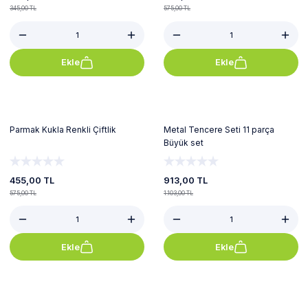
345,00 TL
575,00 TL
Ekle
Ekle
%21
%17
Parmak Kukla Renkli Çiftlik
Metal Tencere Seti 11 parça
Büyük set
455,00 TL
913,00 TL
575,00 TL
1.103,00 TL
Ekle
Ekle
%21
%21