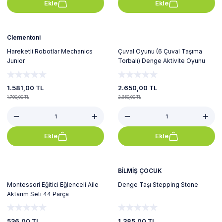
Ekle
Ekle
%12
%10
Yeni
Clementoni
Hareketli Robotlar Mechanics
Çuval Oyunu (6 Çuval Taşıma
Junior
Torbalı) Denge Aktivite Oyunu
1.581,00 TL
2.650,00 TL
1.790,00 TL
2.950,00 TL
Ekle
Ekle
%23
%43
BİLMİŞ ÇOCUK
Montessori Eğitici Eğlenceli Aile
Denge Taşı Stepping Stone
Aktarım Seti 44 Parça
536,00 TL
1.385,00 TL