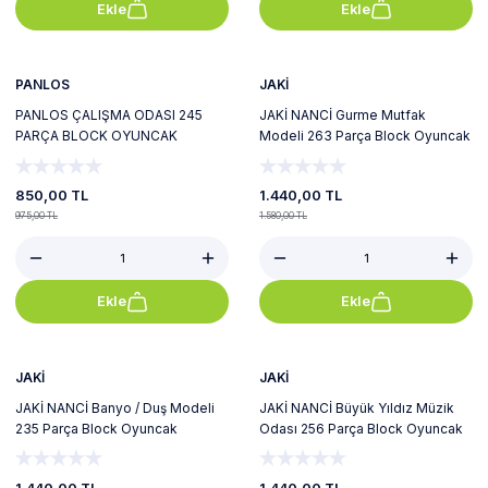
Ekle
Ekle
%13
%9
Yeni
Yeni
PANLOS
JAKİ
PANLOS ÇALIŞMA ODASI 245
JAKİ NANCİ Gurme Mutfak
PARÇA BLOCK OYUNCAK
Modeli 263 Parça Block Oyuncak
850,00 TL
1.440,00 TL
975,00 TL
1.580,00 TL
Ekle
Ekle
%9
%9
Yeni
Yeni
JAKİ
JAKİ
JAKİ NANCİ Banyo / Duş Modeli
JAKİ NANCİ Büyük Yıldız Müzik
235 Parça Block Oyuncak
Odası 256 Parça Block Oyuncak