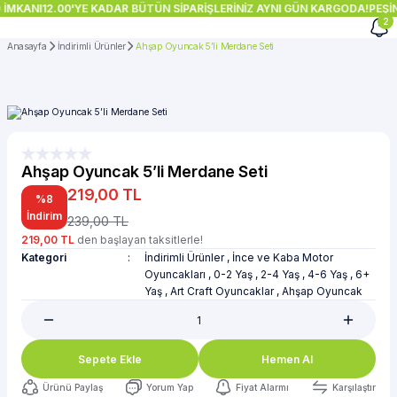
 İMKANI
12.00'YE KADAR BÜTÜN SİPARİŞLERİNİZ AYNI GÜN KARGODA!
PEŞİN
2
Anasayfa
İndirimli Ürünler
Ahşap Oyuncak 5’li Merdane Seti
Ahşap Oyuncak 5’li Merdane Seti
219,00 TL
%8
İndirim
239,00 TL
219,00 TL
den başlayan taksitlerle!
Kategori
İndirimli Ürünler
,
İnce ve Kaba Motor
Oyuncakları
,
0-2 Yaş
,
2-4 Yaş
,
4-6 Yaş
,
6+
Yaş
,
Art Craft Oyuncaklar
,
Ahşap Oyuncak
Sepete Ekle
Hemen Al
Ürünü Paylaş
Yorum Yap
Fiyat Alarmı
Karşılaştır