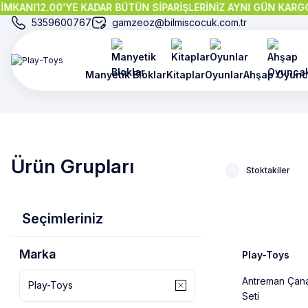
NI
12.00'YE KADAR BÜTÜN SİPARİŞLERİNİZ AYNI GÜN KARGODA!
P
5359600767
gamzeoz@bilmiscocuk.com.tr
Manyetik Bloklar
Kitaplar
Oyunlar
Ahşap Oyunc
Ürün Grupları
Stoktakiler
%14
Seçimleriniz
Marka
Play-Toys
Antreman Çan
Play-Toys
Seti