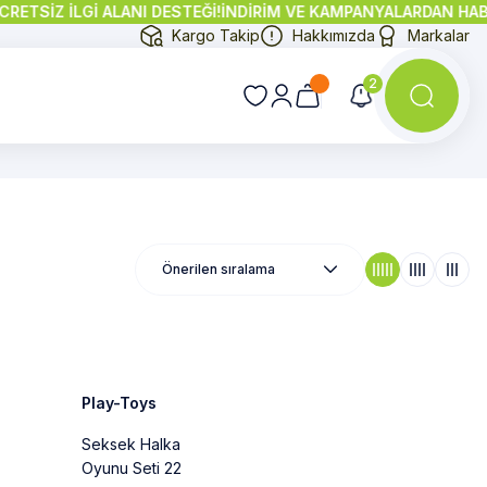
İZ İLGİ ALANI DESTEĞİ!
İNDİRİM VE KAMPANYALARDAN HABERDAR
Kargo Takip
Hakkımızda
Markalar
2
Ara:
Manyetik
Bloklar...
Ahşap
oyuncakla
ışıklı Tabla
Tükendi
Play-Toys
Seksek Halka
Oyunu Seti 22