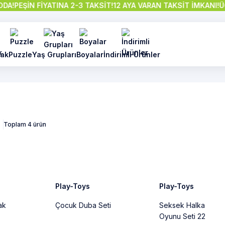
EŞİN FİYATINA 2-3 TAKSİT!
12 AYA VARAN TAKSİT İMKANI!
ÜCRETS
ak
Puzzle
Yaş Grupları
Boyalar
İndirimli Ürünler
Toplam 4 ürün
%13
Tükendi
Play-Toys
Play-Toys
ak
Çocuk Duba Seti
Seksek Halka
Oyunu Seti 22