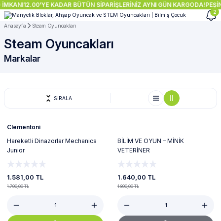
İMKANI
12.00'YE KADAR BÜTÜN SİPARİŞLERİNİZ AYNI GÜN KARGODA!
PEŞİN
2
Anasayfa
Steam Oyuncakları
Steam Oyuncakları
Markalar
SIRALA
%12
Tükendi
Clementoni
Hareketli Dinazorlar Mechanics
BİLİM VE OYUN – MİNİK
Junior
VETERİNER
1.581,00 TL
1.640,00 TL
1.790,00 TL
1.890,00 TL