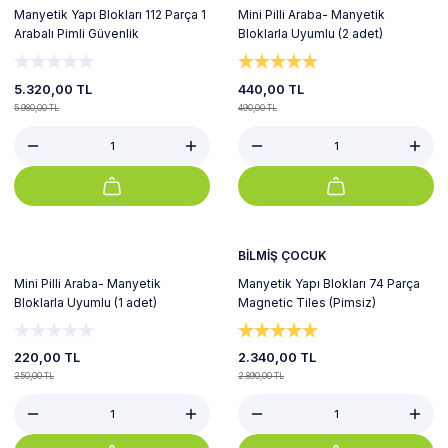
Manyetik Yapı Blokları 112 Parça 1
Mini Pilli Araba- Manyetik
Arabalı Pimli Güvenlik
Bloklarla Uyumlu (2 adet)
5.320,00 TL
440,00 TL
5.980,00 TL
490,00 TL
%12
%19
Yeni
BİLMİŞ ÇOCUK
Mini Pilli Araba- Manyetik
Manyetik Yapı Blokları 74 Parça
Bloklarla Uyumlu (1 adet)
Magnetic Tiles (Pimsiz)
220,00 TL
2.340,00 TL
250,00 TL
2.890,00 TL