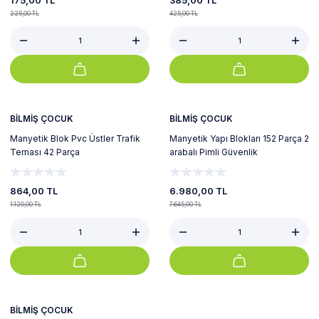
175,00 TL
385,00 TL
225,00 TL
425,00 TL
%23
%9
Yeni
BİLMİŞ ÇOCUK
BİLMİŞ ÇOCUK
Manyetik Blok Pvc Üstler Trafik
Manyetik Yapı Blokları 152 Parça 2
Teması 42 Parça
arabalı Pimli Güvenlik
864,00 TL
6.980,00 TL
1.120,00 TL
7.645,00 TL
%11
%10
Yeni
BİLMİŞ ÇOCUK