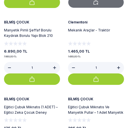
%12
%13
Yeni
BİLMİŞ ÇOCUK
Clementoni
Manyetik Pimli Şeffaf Borulu
Mekanik Araçlar - Traktör
Kaydırak Borulu Yapı Blok 210
Parça Magnetic Tiles
6.890,00 TL
1.465,00 TL
7.860,00 TL
1.680,00 TL
%22
%9
BİLMİŞ ÇOCUK
BİLMİŞ ÇOCUK
Eğitici Çubuk Mıknatıs (1 ADET) –
Eğitici Çubuk Mıknatıs Ve
Eğitici Zeka Çocuk Deney
Manyetik Pullar – 1 Adet Manyetik
Manyetik Mıknatıs
Çubuk ve 50 Adet Manyetik Pul