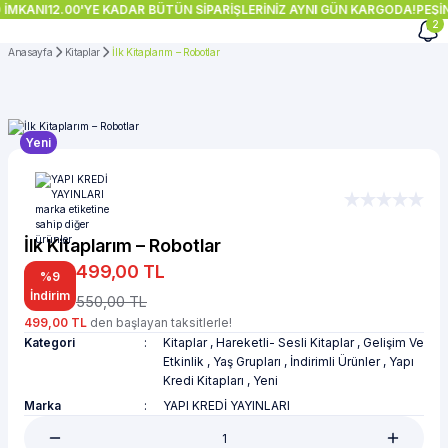
 İMKANI
12.00'YE KADAR BÜTÜN SİPARİŞLERİNİZ AYNI GÜN KARGODA!
PEŞİN
2
Anasayfa
Kitaplar
İlk Kitaplarım – Robotlar
Yeni
İlk Kitaplarım – Robotlar
499,00 TL
%9
İndirim
550,00 TL
499,00 TL
den başlayan taksitlerle!
Kategori
Kitaplar
,
Hareketli- Sesli Kitaplar
,
Gelişim Ve
Etkinlik
,
Yaş Grupları
,
İndirimli Ürünler
,
Yapı
Kredi Kitapları
,
Yeni
Marka
YAPI KREDİ YAYINLARI