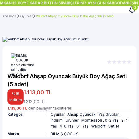
İMKANI
12.00'YE KADAR BÜTÜN SİPARİŞLERİNİZ AYNI GÜN KARGODA!
PEŞİN 
2
Anasayfa
Oyunlar
Waldorf Ahşap Oyuncak Büyük Boy Ağaç Seti (5 adet)
Waldorf Ahşap Oyuncak Büyük Boy Ağaç Seti
(5 adet)
1.113,00 TL
%15
İndirim
1.313,00 TL
1.113,00 TL
den başlayan taksitlerle!
Kategori
Oyunlar
,
Ahşap Oyuncak
,
Yaş Grupları
,
İndirimli Ürünler
,
Montessori
,
0-2 Yaş
,
2-4
Yaş
,
4-6 Yaş
,
6+ Yaş
,
Waldorf
,
Setler
Marka
BİLMİŞ ÇOCUK