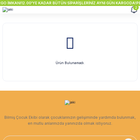
RGO İMKANI
12.00'YE KADAR BÜTÜN SİPARİŞLERİNİZ AYNI GÜN KARGODA!
PE
2
Ürün Bulunamadı.
Bilmiş Çocuk Ekibi olarak çocuklarınızın gelişiminde yardımda bulunmak,
en mutlu anlarınızda yanınızda olmak istiyoruz.